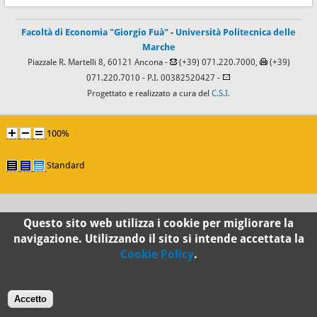
Facoltà di Economia "Giorgio Fuà"
-
Università Politecnica delle
Marche
Piazzale R. Martelli 8, 60121 Ancona -
(+39) 071.220.7000,
(+39)
071.220.7010
- P.I. 00382520427 -
Progettato e realizzato a cura del
C.S.I.
100%
Standard
Questo sito web utilizza i cookie per migliorare la
navigazione. Utilizzando il sito si intende accettata la
Cookie Policy
.
Accetto