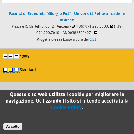
Facoltà di Economia "Giorgio Fuà"
-
Università Politecnica delle
Marche
Piazzale R. Martelli 8, 60121 Ancona -
(+39) 071.220.7000,
(+39)
071.220.7010
- P.I. 00382520427 -
Progettato e realizzato a cura del
C.S.I.
100%
Standard
Questo sito web utilizza i cookie per migliorare la
navigazione. Utilizzando il sito si intende accettata la
Cookie Policy
.
Accetto