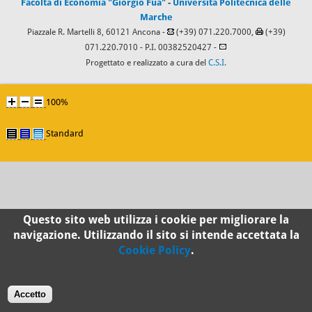
Facoltà di Economia "Giorgio Fuà"
-
Università Politecnica delle
Marche
Piazzale R. Martelli 8, 60121 Ancona -
(+39) 071.220.7000,
(+39)
071.220.7010
- P.I. 00382520427 -
Progettato e realizzato a cura del
C.S.I.
100%
Standard
Questo sito web utilizza i cookie per migliorare la
navigazione. Utilizzando il sito si intende accettata la
Cookie Policy
.
Accetto