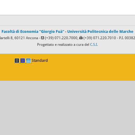
Facoltà di Economia "Giorgio Fuà"
-
Università Politecnica delle Marche
Martelli 8, 60121 Ancona -
(+39) 071.220.7000,
(+39) 071.220.7010
- P.I. 003
Progettato e realizzato a cura del
C.S.I.
Standard