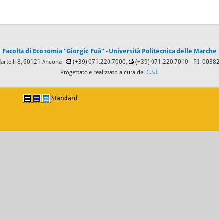
Facoltà di Economia "Giorgio Fuà"
-
Università Politecnica delle Marche
Martelli 8, 60121 Ancona -
(+39) 071.220.7000,
(+39) 071.220.7010
- P.I. 003
Progettato e realizzato a cura del
C.S.I.
Standard