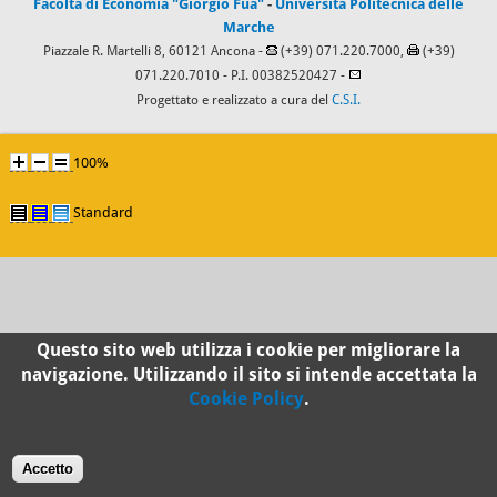
Facoltà di Economia "Giorgio Fuà"
-
Università Politecnica delle
Marche
Piazzale R. Martelli 8, 60121 Ancona -
(+39) 071.220.7000,
(+39)
071.220.7010
- P.I. 00382520427 -
Progettato e realizzato a cura del
C.S.I.
100%
Standard
Questo sito web utilizza i cookie per migliorare la
navigazione. Utilizzando il sito si intende accettata la
Cookie Policy
.
Accetto