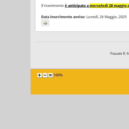
Il ricevimento
è anticipato a
mercoledì 28 maggio da
Data inserimento avviso:
Lunedì, 26 Maggio, 2025
Piazzale R. 
100%