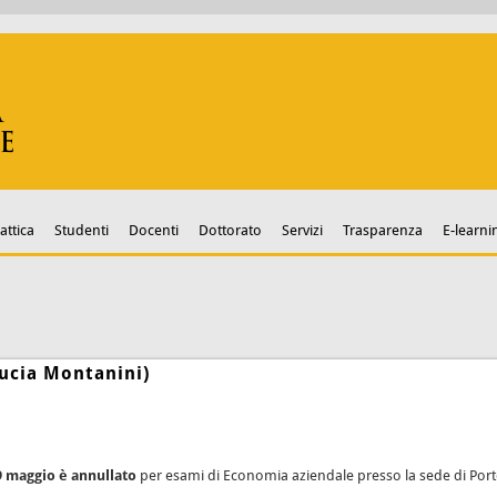
attica
Studenti
Docenti
Dottorato
Servizi
Trasparenza
E-learni
Lucia Montanini)
9 maggio è annullato
per esami di Economia aziendale presso la sede di Porto