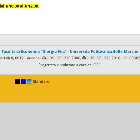
lle 10,30 alle 12,30
.
Facoltà di Economia "Giorgio Fuà"
-
Università Politecnica delle Marche
Martelli 8, 60121 Ancona -
(+39) 071.220.7000,
(+39) 071.220.7010
- P.I. 003
Progettato e realizzato a cura del
C.S.I.
Standard