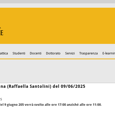
attica
Studenti
Docenti
Dottorato
Servizi
Trasparenza
E-learni
ona (Raffaella Santolini) del 09/06/2025
ES
el 9 giugno 205 verrà svolto alle ore 17:00 anziché alle ore 11:00
.