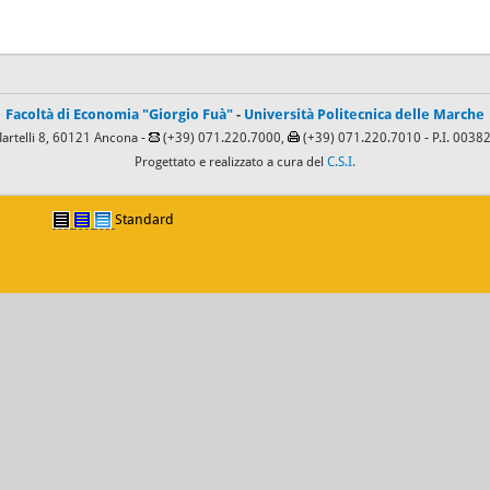
Facoltà di Economia "Giorgio Fuà"
-
Università Politecnica delle Marche
Martelli 8, 60121 Ancona -
(+39) 071.220.7000,
(+39) 071.220.7010
- P.I. 003
Progettato e realizzato a cura del
C.S.I.
Standard