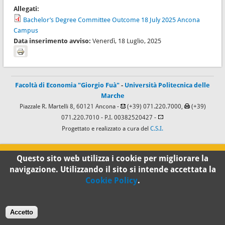
Allegati:
Bachelor’s Degree Committee Outcome 18 July 2025 Ancona
Campus
Data inserimento avviso:
Venerdì, 18 Luglio, 2025
Facoltà di Economia "Giorgio Fuà"
-
Università Politecnica delle
Marche
Piazzale R. Martelli 8, 60121 Ancona -
(+39) 071.220.7000,
(+39)
071.220.7010
- P.I. 00382520427 -
Progettato e realizzato a cura del
C.S.I.
100%
Questo sito web utilizza i cookie per migliorare la
navigazione. Utilizzando il sito si intende accettata la
Cookie Policy
.
Standard
Accetto