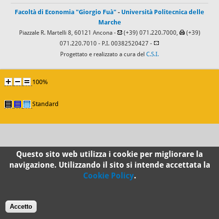
Facoltà di Economia "Giorgio Fuà"
-
Università Politecnica delle
Marche
Piazzale R. Martelli 8, 60121 Ancona -
(+39) 071.220.7000,
(+39)
071.220.7010
- P.I. 00382520427 -
Progettato e realizzato a cura del
C.S.I.
100%
Standard
Questo sito web utilizza i cookie per migliorare la
navigazione. Utilizzando il sito si intende accettata la
Cookie Policy
.
Accetto