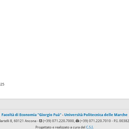
025
Facoltà di Economia "Giorgio Fuà"
-
Università Politecnica delle Marche
Martelli 8, 60121 Ancona -
(+39) 071.220.7000,
(+39) 071.220.7010
- P.I. 003
Progettato e realizzato a cura del
C.S.I.