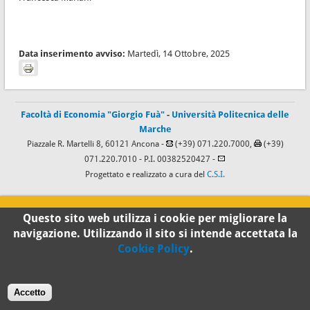
Data inserimento avviso:
Martedì, 14 Ottobre, 2025
Facoltà di Economia "Giorgio Fuà"
-
Università Politecnica delle
Marche
Piazzale R. Martelli 8, 60121 Ancona -
(+39) 071.220.7000,
(+39)
071.220.7010
- P.I. 00382520427 -
Progettato e realizzato a cura del
C.S.I.
100%
Questo sito web utilizza i cookie per migliorare la
navigazione. Utilizzando il sito si intende accettata la
Standard
Cookie Policy
.
Accetto