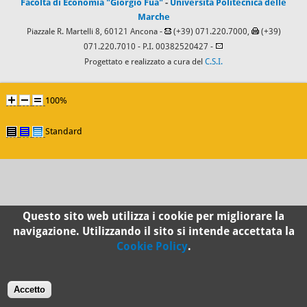
Facoltà di Economia "Giorgio Fuà"
-
Università Politecnica delle
Marche
Piazzale R. Martelli 8, 60121 Ancona -
(+39) 071.220.7000,
(+39)
071.220.7010
- P.I. 00382520427 -
Progettato e realizzato a cura del
C.S.I.
100%
Standard
Questo sito web utilizza i cookie per migliorare la
navigazione. Utilizzando il sito si intende accettata la
Cookie Policy
.
Accetto