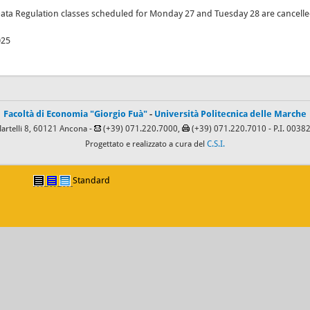
Data Regulation classes scheduled for Monday 27 and Tuesday 28 are cancelle
025
Facoltà di Economia "Giorgio Fuà"
-
Università Politecnica delle Marche
Martelli 8, 60121 Ancona -
(+39) 071.220.7000,
(+39) 071.220.7010
- P.I. 003
Progettato e realizzato a cura del
C.S.I.
Standard