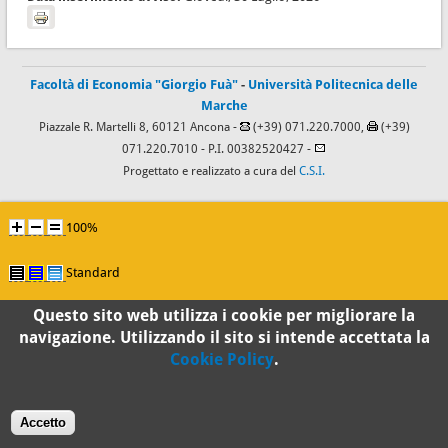
Facoltà di Economia "Giorgio Fuà"
-
Università Politecnica delle
Marche
Piazzale R. Martelli 8, 60121 Ancona -
(+39) 071.220.7000,
(+39)
071.220.7010
- P.I. 00382520427 -
Progettato e realizzato a cura del
C.S.I.
100%
Standard
Questo sito web utilizza i cookie per migliorare la
navigazione. Utilizzando il sito si intende accettata la
Cookie Policy
.
Accetto