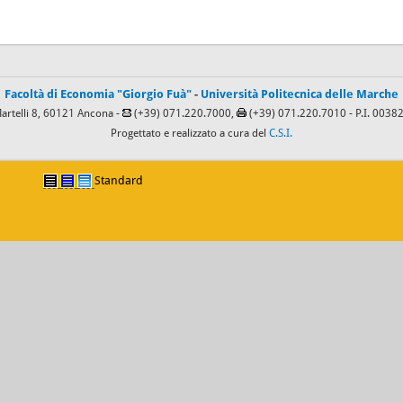
Facoltà di Economia "Giorgio Fuà"
-
Università Politecnica delle Marche
Martelli 8, 60121 Ancona -
(+39) 071.220.7000,
(+39) 071.220.7010
- P.I. 003
Progettato e realizzato a cura del
C.S.I.
Standard