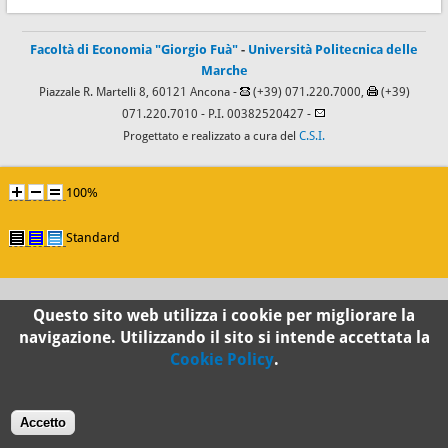
Facoltà di Economia "Giorgio Fuà"
-
Università Politecnica delle
Marche
Piazzale R. Martelli 8, 60121 Ancona -
(+39) 071.220.7000,
(+39)
071.220.7010
- P.I. 00382520427 -
Progettato e realizzato a cura del
C.S.I.
100%
Standard
Questo sito web utilizza i cookie per migliorare la
navigazione. Utilizzando il sito si intende accettata la
Cookie Policy
.
Accetto