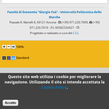
Facoltà di Economia "Giorgio Fuà"
-
Università Politecnica delle
Marche
Piazzale R. Martelli 8, 60121 Ancona -
(+39) 071.220.7000,
(+39)
071.220.7010
- P.I. 00382520427 -
Progettato e realizzato a cura del
C.S.I.
100%
Standard
Questo sito web utilizza i cookie per migliorare la
navigazione. Utilizzando il sito si intende accettata la
Cookie Policy
.
Accetto