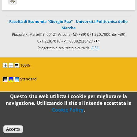
Facoltà di Economia "Giorgio Fuà"
-
Università Politecnica delle
Marche
Piazzale R. Martelli 8, 60121 Ancona -
(+39) 071.220.7000,
(+39)
071.220.7010
- P.I. 00382520427 -
Progettato e realizzato a cura del
C.S.I.
100%
Standard
Questo sito web utilizza i cookie per migliorare la
navigazione. Utilizzando il sito si intende accettata la
Cookie Policy
.
Accetto