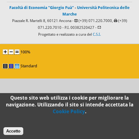
Facoltà di Economia "Giorgio Fuà"
-
Università Politecnica delle
Marche
Piazzale R. Martelli 8, 60121 Ancona -
(+39) 071.220.7000,
(+39)
071.220.7010
- P.I. 00382520427 -
Progettato e realizzato a cura del
C.S.I.
100%
Standard
Questo sito web utilizza i cookie per migliorare la
navigazione. Utilizzando il sito si intende accettata la
Cookie Policy
.
Accetto