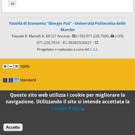
Facoltà di Economia "Giorgio Fuà"
-
Università Politecnica delle
Marche
Piazzale R. Martelli 8, 60121 Ancona -
(+39) 071.220.7000,
(+39)
071.220.7010
- P.I. 00382520427 -
Progettato e realizzato a cura del
C.S.I.
100%
Standard
Questo sito web utilizza i cookie per migliorare la
navigazione. Utilizzando il sito si intende accettata la
Cookie Policy
.
Accetto