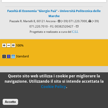
Facoltà di Economia "Giorgio Fuà"
-
Università Politecnica delle
Marche
Piazzale R. Martelli 8, 60121 Ancona -
(+39) 071.220.7000,
(+39)
071.220.7010
- P.I. 00382520427 -
Progettato e realizzato a cura del
C.S.I.
100%
Standard
Questo sito web utilizza i cookie per migliorare la
navigazione. Utilizzando il sito si intende accettata la
Cookie Policy
.
Accetto