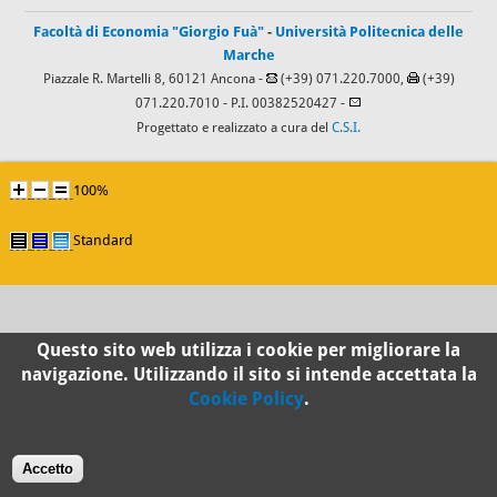
Facoltà di Economia "Giorgio Fuà"
-
Università Politecnica delle
Marche
Piazzale R. Martelli 8, 60121 Ancona -
(+39) 071.220.7000,
(+39)
071.220.7010
- P.I. 00382520427 -
Progettato e realizzato a cura del
C.S.I.
100%
Standard
Questo sito web utilizza i cookie per migliorare la
navigazione. Utilizzando il sito si intende accettata la
Cookie Policy
.
Accetto