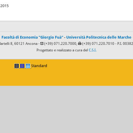
 2015
Facoltà di Economia "Giorgio Fuà"
-
Università Politecnica delle Marche
Martelli 8, 60121 Ancona -
(+39) 071.220.7000,
(+39) 071.220.7010
- P.I. 003
Progettato e realizzato a cura del
C.S.I.
Standard