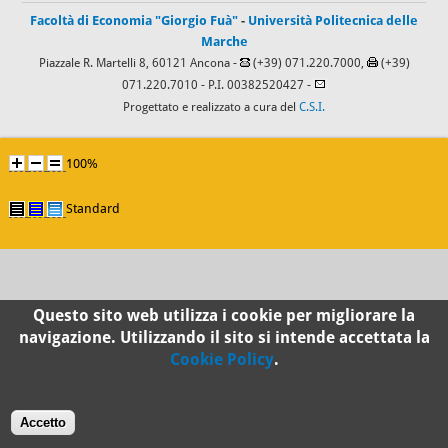
Facoltà di Economia "Giorgio Fuà"
-
Università Politecnica delle
Marche
Piazzale R. Martelli 8, 60121 Ancona -
(+39) 071.220.7000,
(+39)
071.220.7010
- P.I. 00382520427 -
Progettato e realizzato a cura del
C.S.I.
100%
Standard
Questo sito web utilizza i cookie per migliorare la
navigazione. Utilizzando il sito si intende accettata la
Cookie Policy
.
Accetto