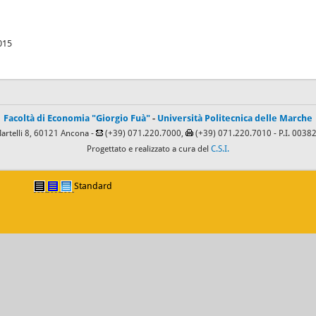
015
Facoltà di Economia "Giorgio Fuà"
-
Università Politecnica delle Marche
Martelli 8, 60121 Ancona -
(+39) 071.220.7000,
(+39) 071.220.7010
- P.I. 003
Progettato e realizzato a cura del
C.S.I.
Standard