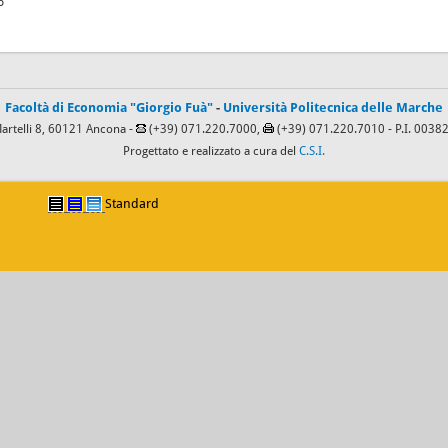
6
Facoltà di Economia "Giorgio Fuà"
-
Università Politecnica delle Marche
Martelli 8, 60121 Ancona -
(+39) 071.220.7000,
(+39) 071.220.7010
- P.I. 003
Progettato e realizzato a cura del
C.S.I.
Standard