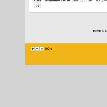
Data inserimento avviso:
Venerdì, 15 Gennaio, 201
Piazzale R. 
100%