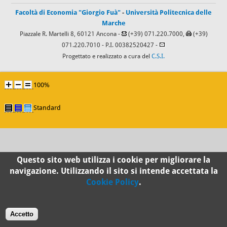
Facoltà di Economia "Giorgio Fuà"
-
Università Politecnica delle
Marche
Piazzale R. Martelli 8, 60121 Ancona -
(+39) 071.220.7000,
(+39)
071.220.7010
- P.I. 00382520427 -
Progettato e realizzato a cura del
C.S.I.
100%
Standard
Questo sito web utilizza i cookie per migliorare la
navigazione. Utilizzando il sito si intende accettata la
Cookie Policy
.
Accetto