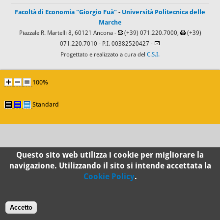
Facoltà di Economia "Giorgio Fuà"
-
Università Politecnica delle
Marche
Piazzale R. Martelli 8, 60121 Ancona -
(+39) 071.220.7000,
(+39)
071.220.7010
- P.I. 00382520427 -
Progettato e realizzato a cura del
C.S.I.
100%
Standard
Questo sito web utilizza i cookie per migliorare la
navigazione. Utilizzando il sito si intende accettata la
Cookie Policy
.
Accetto