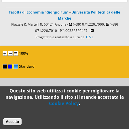
Facoltà di Economia "Giorgio Fuà"
-
Università Politecnica delle
Marche
Piazzale R. Martelli 8, 60121 Ancona -
(+39) 071.220.7000,
(+39)
071.220.7010
- P.I. 00382520427 -
Progettato e realizzato a cura del
C.S.I.
100%
Standard
Questo sito web utilizza i cookie per migliorare la
navigazione. Utilizzando il sito si intende accettata la
Cookie Policy
.
Accetto