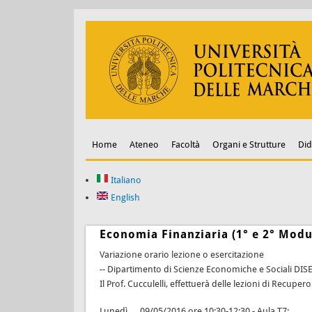
Home
Ateneo
Facoltà
Organi e Strutture
Did
Italiano
English
Economia Finanziaria (1° e 2° Modul
Variazione orario lezione o esercitazione
-- Dipartimento di Scienze Economiche e Sociali DIS
Il Prof. Cucculelli, effettuerà delle lezioni di Recup
Lunedì 09/05/2016 ore 10:30-12:30 - Aula T7;