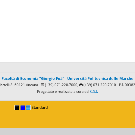
Facoltà di Economia "Giorgio Fuà"
-
Università Politecnica delle Marche
Martelli 8, 60121 Ancona -
(+39) 071.220.7000,
(+39) 071.220.7010
- P.I. 003
Progettato e realizzato a cura del
C.S.I.
Standard