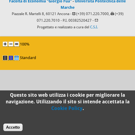
Facoltà di Economia "Giorgio Fuà"
-
Università Politecnica delle
Marche
Piazzale R. Martelli 8, 60121 Ancona -
(+39) 071.220.7000,
(+39)
071.220.7010
- P.I. 00382520427 -
Progettato e realizzato a cura del
C.S.I.
100%
Standard
Questo sito web utilizza i cookie per migliorare la
navigazione. Utilizzando il sito si intende accettata la
Cookie Policy
.
Accetto