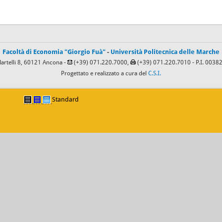
Facoltà di Economia "Giorgio Fuà"
-
Università Politecnica delle Marche
Martelli 8, 60121 Ancona -
(+39) 071.220.7000,
(+39) 071.220.7010
- P.I. 003
Progettato e realizzato a cura del
C.S.I.
Standard