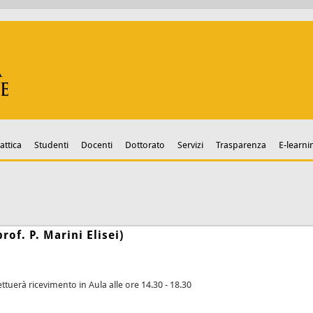
attica
Studenti
Docenti
Dottorato
Servizi
Trasparenza
E-learni
rof. P. Marini Elisei)
ettuerà ricevimento in Aula alle ore 14.30 - 18.30