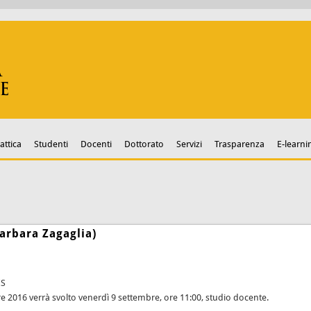
attica
Studenti
Docenti
Dottorato
Servizi
Trasparenza
E-learni
arbara Zagaglia)
ES
re 2016 verrà svolto venerdì 9 settembre, ore 11:00, studio docente.