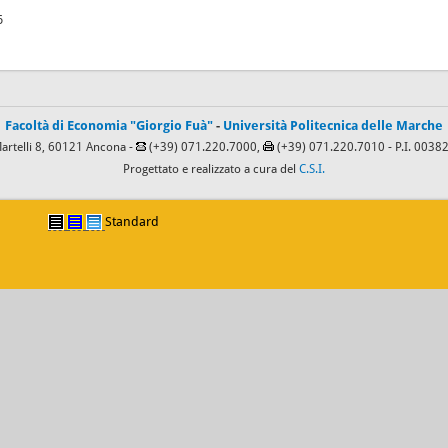
6
Facoltà di Economia "Giorgio Fuà"
-
Università Politecnica delle Marche
Martelli 8, 60121 Ancona -
(+39) 071.220.7000,
(+39) 071.220.7010
- P.I. 003
Progettato e realizzato a cura del
C.S.I.
Standard