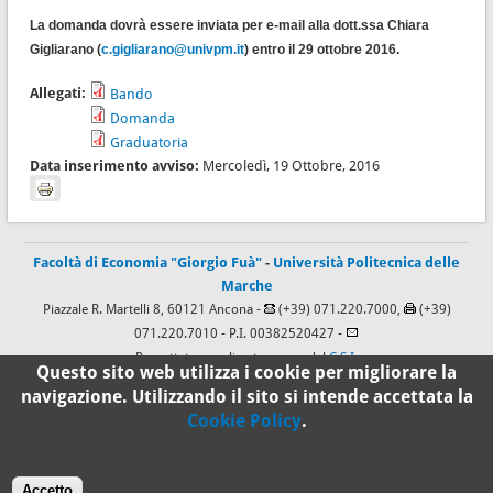
La domanda dovrà essere inviata per e-mail alla dott.ssa Chiara
Gigliarano (
c.gigliarano@univpm.it
) entro il 29 ottobre 2016.
Allegati:
Bando
Domanda
Graduatoria
Data inserimento avviso:
Mercoledì, 19 Ottobre, 2016
Facoltà di Economia "Giorgio Fuà"
-
Università Politecnica delle
Marche
Piazzale R. Martelli 8, 60121 Ancona -
(+39) 071.220.7000,
(+39)
071.220.7010
- P.I. 00382520427 -
Progettato e realizzato a cura del
C.S.I.
Questo sito web utilizza i cookie per migliorare la
navigazione. Utilizzando il sito si intende accettata la
Cookie Policy
.
100%
Standard
Accetto