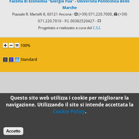
Facoltà di Economia "Giorgio Fuà"
-
Università Politecnica delle
Marche
Piazzale R. Martelli 8, 60121 Ancona -
(+39) 071.220.7000,
(+39)
071.220.7010
- P.I. 00382520427 -
Progettato e realizzato a cura del
C.S.I.
100%
Standard
Questo sito web utilizza i cookie per migliorare la
navigazione. Utilizzando il sito si intende accettata la
Cookie Policy
.
Accetto