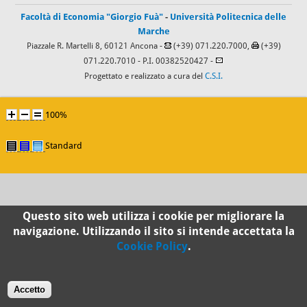
Facoltà di Economia "Giorgio Fuà"
-
Università Politecnica delle
Marche
Piazzale R. Martelli 8, 60121 Ancona -
(+39) 071.220.7000,
(+39)
071.220.7010
- P.I. 00382520427 -
Progettato e realizzato a cura del
C.S.I.
100%
Standard
Questo sito web utilizza i cookie per migliorare la
navigazione. Utilizzando il sito si intende accettata la
Cookie Policy
.
Accetto