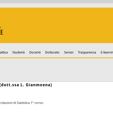
attica
Studenti
Docenti
Dottorato
Servizi
Trasparenza
E-learni
o (dott.ssa L. Gianmoena)
itazioni di Statistica 1° corso: