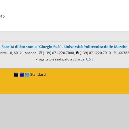
016
Facoltà di Economia "Giorgio Fuà"
-
Università Politecnica delle Marche
Martelli 8, 60121 Ancona -
(+39) 071.220.7000,
(+39) 071.220.7010
- P.I. 003
Progettato e realizzato a cura del
C.S.I.
Standard