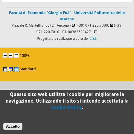
Facoltà di Economia "Giorgio Fuà"
-
Università Politecnica delle
Marche
Piazzale R. Martelli 8, 60121 Ancona -
(+39) 071.220.7000,
(+39)
071.220.7010
- P.I. 00382520427 -
Progettato e realizzato a cura del
C.S.I.
100%
Standard
Questo sito web utilizza i cookie per migliorare la
navigazione. Utilizzando il sito si intende accettata la
Cookie Policy
.
Accetto