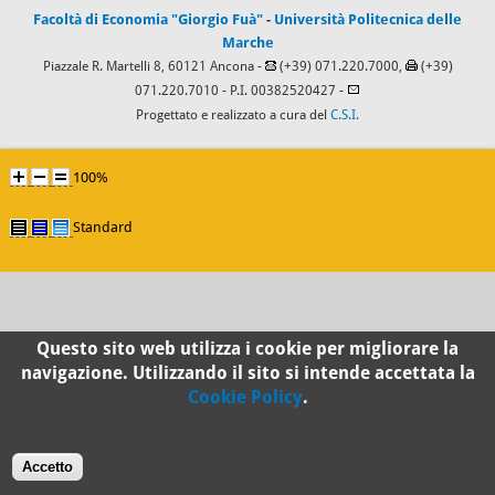
Facoltà di Economia "Giorgio Fuà"
-
Università Politecnica delle
Marche
Piazzale R. Martelli 8, 60121 Ancona -
(+39) 071.220.7000,
(+39)
071.220.7010
- P.I. 00382520427 -
Progettato e realizzato a cura del
C.S.I.
100%
Standard
Questo sito web utilizza i cookie per migliorare la
navigazione. Utilizzando il sito si intende accettata la
Cookie Policy
.
Accetto