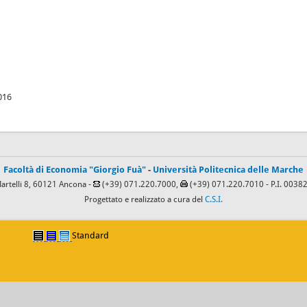
016
Facoltà di Economia "Giorgio Fuà"
-
Università Politecnica delle Marche
Martelli 8, 60121 Ancona -
(+39) 071.220.7000,
(+39) 071.220.7010
- P.I. 003
Progettato e realizzato a cura del
C.S.I.
Standard