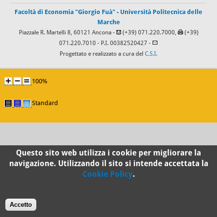
Facoltà di Economia "Giorgio Fuà"
-
Università Politecnica delle
Marche
Piazzale R. Martelli 8, 60121 Ancona -
(+39) 071.220.7000,
(+39)
071.220.7010
- P.I. 00382520427 -
Progettato e realizzato a cura del
C.S.I.
100%
Standard
Questo sito web utilizza i cookie per migliorare la
navigazione. Utilizzando il sito si intende accettata la
Cookie Policy
.
Accetto