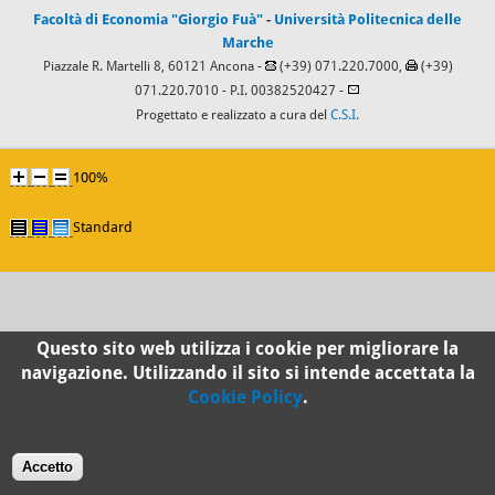
Facoltà di Economia "Giorgio Fuà"
-
Università Politecnica delle
Marche
Piazzale R. Martelli 8, 60121 Ancona -
(+39) 071.220.7000,
(+39)
071.220.7010
- P.I. 00382520427 -
Progettato e realizzato a cura del
C.S.I.
100%
Standard
Questo sito web utilizza i cookie per migliorare la
navigazione. Utilizzando il sito si intende accettata la
Cookie Policy
.
Accetto