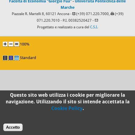
Facoltà di Economia "Giorgio Fuà"
-
Università Politecnica delle
Marche
Piazzale R. Martelli 8, 60121 Ancona -
(+39) 071.220.7000,
(+39)
071.220.7010
- P.I. 00382520427 -
Progettato e realizzato a cura del
C.S.I.
100%
Standard
Questo sito web utilizza i cookie per migliorare la
navigazione. Utilizzando il sito si intende accettata la
Cookie Policy
.
Accetto