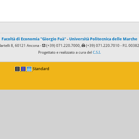
Facoltà di Economia "Giorgio Fuà"
-
Università Politecnica delle Marche
Martelli 8, 60121 Ancona -
(+39) 071.220.7000,
(+39) 071.220.7010
- P.I. 003
Progettato e realizzato a cura del
C.S.I.
Standard