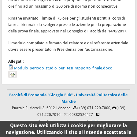
ore fino ad un massimo di 300 ore di norma non consecutive.
Rimane invariato il limite di 75 ore per gli studenti iscritti ai corsi di
laurea triennale da svolgere presso le aziende per la preparazione
della prova finale, approvato nel Consiglio di Facoltà del 14/6/2017.
Il modulo compilato e firmato dal relatore e dal referente aziendale
dovrà essere presentato in Presidenza per l’autorizzazione.
Allegati:
Modulo_periodo_studio_per_ tesi_rapporto_finale.docx
Facoltà di Economia "Giorgio Fuà"
-
Università Politecnica delle
Marche
Piazzale R. Martelli 8, 60121 Ancona -
(+39) 071.220.7000,
(+39)
071.220.7010
- P.I. 00382520427 -
Progettato e realizzato a cura del
C.S.I.
Questo sito web utilizza i cookie per migliorare la
navigazione. Utilizzando il sito si intende accettata la