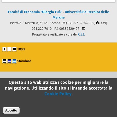
Facoltà di Economia "Giorgio Fuà"
-
Università Politecnica delle
Marche
Piazzale R. Martelli 8, 60121 Ancona -
(+39) 071.220.7000,
(+39)
071.220.7010
- P.I. 00382520427 -
Progettato e realizzato a cura del
C.S.I.
100%
Standard
Questo sito web utilizza i cookie per migliorare la
navigazione. Utilizzando il sito si intende accettata la
Cookie Policy
.
Accetto