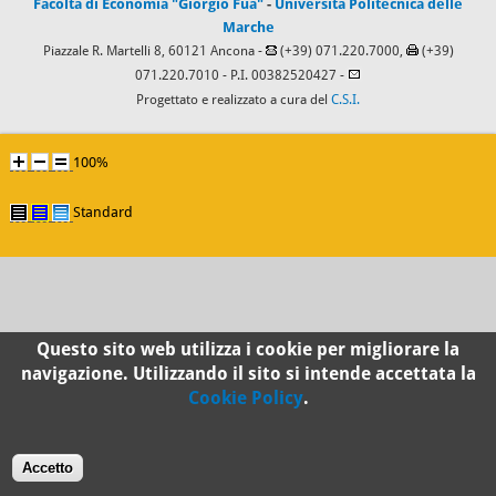
Facoltà di Economia "Giorgio Fuà"
-
Università Politecnica delle
Marche
Piazzale R. Martelli 8, 60121 Ancona -
(+39) 071.220.7000,
(+39)
071.220.7010
- P.I. 00382520427 -
Progettato e realizzato a cura del
C.S.I.
100%
Standard
Questo sito web utilizza i cookie per migliorare la
navigazione. Utilizzando il sito si intende accettata la
Cookie Policy
.
Accetto