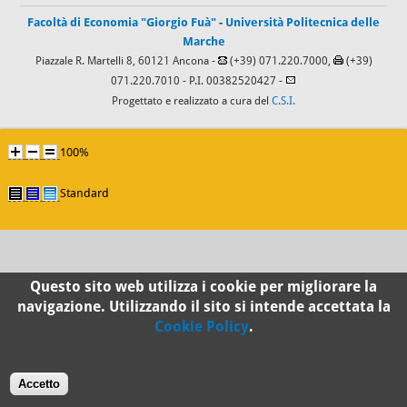
Facoltà di Economia "Giorgio Fuà"
-
Università Politecnica delle
Marche
Piazzale R. Martelli 8, 60121 Ancona -
(+39) 071.220.7000,
(+39)
071.220.7010
- P.I. 00382520427 -
Progettato e realizzato a cura del
C.S.I.
100%
Standard
Questo sito web utilizza i cookie per migliorare la
navigazione. Utilizzando il sito si intende accettata la
Cookie Policy
.
Accetto