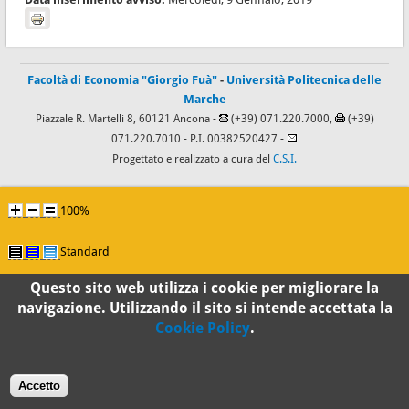
Facoltà di Economia "Giorgio Fuà"
-
Università Politecnica delle
Marche
Piazzale R. Martelli 8, 60121 Ancona -
(+39) 071.220.7000,
(+39)
071.220.7010
- P.I. 00382520427 -
Progettato e realizzato a cura del
C.S.I.
100%
Standard
Questo sito web utilizza i cookie per migliorare la
navigazione. Utilizzando il sito si intende accettata la
Cookie Policy
.
Accetto